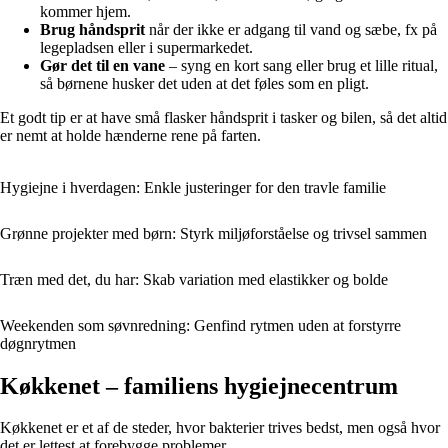
kommer hjem.
Brug håndsprit
når der ikke er adgang til vand og sæbe, fx på
legepladsen eller i supermarkedet.
Gør det til en vane
– syng en kort sang eller brug et lille ritual,
så børnene husker det uden at det føles som en pligt.
Et godt tip er at have små flasker håndsprit i tasker og bilen, så det altid
er nemt at holde hænderne rene på farten.
Hygiejne i hverdagen: Enkle justeringer for den travle familie
Grønne projekter med børn: Styrk miljøforståelse og trivsel sammen
Træn med det, du har: Skab variation med elastikker og bolde
Weekenden som søvnredning: Genfind rytmen uden at forstyrre
døgnrytmen
Køkkenet – familiens hygiejnecentrum
Køkkenet er et af de steder, hvor bakterier trives bedst, men også hvor
det er lettest at forebygge problemer.