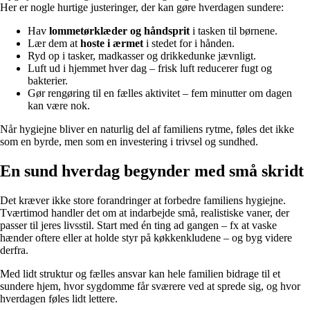
Her er nogle hurtige justeringer, der kan gøre hverdagen sundere:
Hav
lommetørklæder og håndsprit
i tasken til børnene.
Lær dem at
hoste i ærmet
i stedet for i hånden.
Ryd op i tasker, madkasser og drikkedunke jævnligt.
Luft ud i hjemmet hver dag – frisk luft reducerer fugt og
bakterier.
Gør rengøring til en fælles aktivitet – fem minutter om dagen
kan være nok.
Når hygiejne bliver en naturlig del af familiens rytme, føles det ikke
som en byrde, men som en investering i trivsel og sundhed.
En sund hverdag begynder med små skridt
Det kræver ikke store forandringer at forbedre familiens hygiejne.
Tværtimod handler det om at indarbejde små, realistiske vaner, der
passer til jeres livsstil. Start med én ting ad gangen – fx at vaske
hænder oftere eller at holde styr på køkkenkludene – og byg videre
derfra.
Med lidt struktur og fælles ansvar kan hele familien bidrage til et
sundere hjem, hvor sygdomme får sværere ved at sprede sig, og hvor
hverdagen føles lidt lettere.