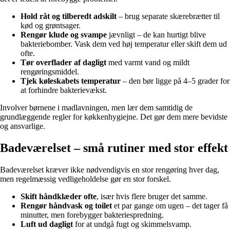
Hold råt og tilberedt adskilt
– brug separate skærebrætter til
kød og grøntsager.
Rengør klude og svampe
jævnligt – de kan hurtigt blive
bakteriebomber. Vask dem ved høj temperatur eller skift dem ud
ofte.
Tør overflader af dagligt
med varmt vand og mildt
rengøringsmiddel.
Tjek køleskabets temperatur
– den bør ligge på 4–5 grader for
at forhindre bakterievækst.
Involver børnene i madlavningen, men lær dem samtidig de
grundlæggende regler for køkkenhygiejne. Det gør dem mere bevidste
og ansvarlige.
Badeværelset – små rutiner med stor effekt
Badeværelset kræver ikke nødvendigvis en stor rengøring hver dag,
men regelmæssig vedligeholdelse gør en stor forskel.
Skift håndklæder ofte
, især hvis flere bruger det samme.
Rengør håndvask og toilet
et par gange om ugen – det tager få
minutter, men forebygger bakteriespredning.
Luft ud dagligt
for at undgå fugt og skimmelsvamp.