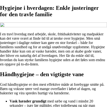
Hygiejne i hverdagen: Enkle justeringer
for den travle familie
I en travl hverdag med arbejde, skole, fritidsaktiviteter og madpakker
kan det være svært at finde tid til at tænke over hygiejne. Men små
justeringer i daglige rutiner kan gøre en stor forskel – både for
familiens sundhed og for at undgå unødvendige sygdomme. Hygiejne
handler ikke kun om at vaske hænder, men om at skabe gode vaner,
der bliver en naturlig del af hverdagen. Her får du enkle råd til,
hvordan du kan styrke familiens hygiejne uden at det føles som endnu
en opgave på to-do-listen.
Håndhygiejne – den vigtigste vane
God håndhygiejne er den mest effektive måde at forebygge smitte på.
Børn og voksne rører ved mange overflader i løbet af dagen, og
bakterier og vira spredes hurtigt via hænderne.
Vask hænder grundigt
med sæbe og vand i mindst 20
sekunder – især før måltider, efter toiletbesøg og når man