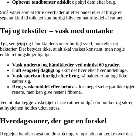
Opbevar tandbørster adskilt
og skyl dem efter brug.
Små vaner som at tørre overflader af efter badet eller at bruge en
separat klud til toilettet kan hurtigt blive en naturlig del af rutinen.
Tøj og tekstiler – vask med omtanke
Tøj, sengetøj og håndklæder samler hurtigt sved, hudceller og
bakterier. Det betyder ikke, at alt skal vaskes konstant, men nogle
enkle retningslinjer hjælper.
Vask undertøj og håndklæder ved mindst 60 grader.
Luft sengetøj dagligt
og skift det hver eller hver anden uge.
Vask sportstøj hurtigt efter brug
, så bakterier og lugt ikke
sætter sig.
Brug vaskemiddel efter behov
– for meget sæbe gør ikke tøjet
renere, men kan give rester i fibrene.
Ved at planlægge vasketøjet i faste rutiner undgår du bunker og sikrer,
at hygiejnen holdes uden stress.
Hverdagsvaner, der gør en forskel
Hygiejne handler også om de små ting, vi gør uden at tænke over det.