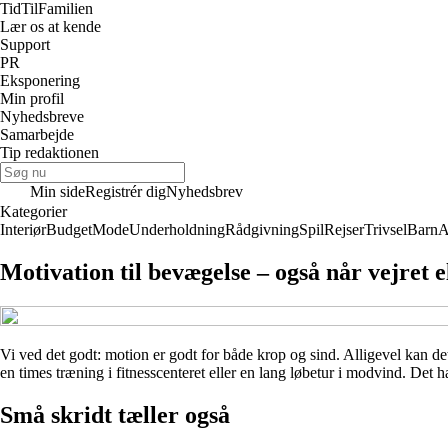
TidTil
Familien
Lær os at kende
Support
PR
Eksponering
Min profil
Nyhedsbreve
Samarbejde
Tip redaktionen
Min side
Registrér dig
Nyhedsbrev
Kategorier
Interiør
Budget
Mode
Underholdning
Rådgivning
Spil
Rejser
Trivsel
Barn
A
Motivation til bevægelse – også når vejret el
Vi ved det godt: motion er godt for både krop og sind. Alligevel kan det
en times træning i fitnesscenteret eller en lang løbetur i modvind. Det ha
Små skridt tæller også