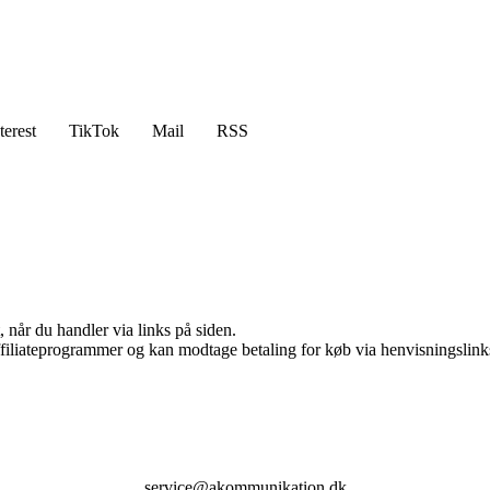
terest
TikTok
Mail
RSS
 når du handler via links på siden.
affiliateprogrammer og kan modtage betaling for køb via henvisningslinks
service@akommunikation.dk