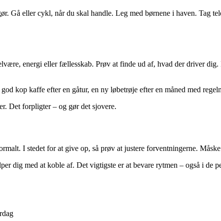
gør. Gå eller cykl, når du skal handle. Leg med børnene i haven. Tag t
være, energi eller fællesskab. Prøv at finde ud af, hvad der driver dig.
god kop kaffe efter en gåtur, en ny løbetrøje efter en måned med regelmæ
. Det forpligter – og gør det sjovere.
rmalt. I stedet for at give op, så prøv at justere forventningerne. Måske
er dig med at koble af. Det vigtigste er at bevare rytmen – også i de pe
erdag