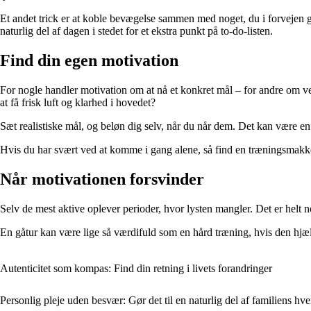
Et andet trick er at koble bevægelse sammen med noget, du i forvejen 
naturlig del af dagen i stedet for et ekstra punkt på to-do-listen.
Find din egen motivation
For nogle handler motivation om at nå et konkret mål – for andre om vel
at få frisk luft og klarhed i hovedet?
Sæt realistiske mål, og beløn dig selv, når du når dem. Det kan være en 
Hvis du har svært ved at komme i gang alene, så find en træningsmakker
Når motivationen forsvinder
Selv de mest aktive oplever perioder, hvor lysten mangler. Det er helt no
En gåtur kan være lige så værdifuld som en hård træning, hvis den hjælp
Autenticitet som kompas: Find din retning i livets forandringer
Personlig pleje uden besvær: Gør det til en naturlig del af familiens hv