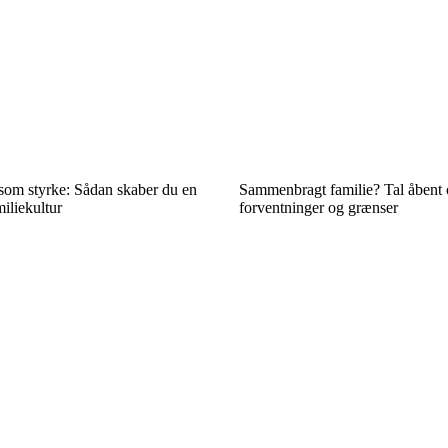
 som styrke: Sådan skaber du en
Sammenbragt familie? Tal åbent
iliekultur
forventninger og grænser