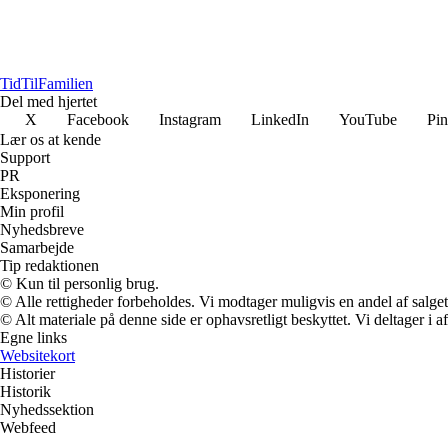
TidTil
Familien
Del med hjertet
X
Facebook
Instagram
LinkedIn
YouTube
Pin
Lær os at kende
Support
PR
Eksponering
Min profil
Nyhedsbreve
Samarbejde
Tip redaktionen
© Kun til personlig brug.
© Alle rettigheder forbeholdes. Vi modtager muligvis en andel af salget,
© Alt materiale på denne side er ophavsretligt beskyttet. Vi deltager i 
Egne links
Websitekort
Historier
Historik
Nyhedssektion
Webfeed