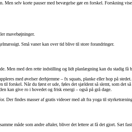
tion. Men selv korte pauser med bevægelse gør en forskel. Forskning vise
ller mavebøjninger.
elmæssigt. Små vaner kan over tid blive til store forandringer.
de. Men med den rette indstilling og lidt planlægning kan du stadig få 
suppleres med øvelser derhjemme – fx squats, planke eller hop på stedet.
il forskel. Når du først er ude, føles det sjældent så slemt, som det så
nden kan give ro i hovedet og frisk energi – også på grå dage.
r. Der findes masser af gratis videoer med alt fra yoga til styrketrænin
mme måde som andre aftaler, bliver det lettere at få det gjort. Sæt fast