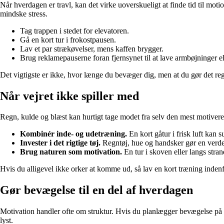
Når hverdagen er travl, kan det virke uoverskueligt at finde tid til mo
mindske stress.
Tag trappen i stedet for elevatoren.
Gå en kort tur i frokostpausen.
Lav et par strækøvelser, mens kaffen brygger.
Brug reklamepauserne foran fjernsynet til at lave armbøjninger e
Det vigtigste er ikke, hvor længe du bevæger dig, men at du gør det reg
Når vejret ikke spiller med
Regn, kulde og blæst kan hurtigt tage modet fra selv den mest motivere
Kombinér inde- og udetræning.
En kort gåtur i frisk luft kan 
Invester i det rigtige tøj.
Regntøj, hue og handsker gør en verden t
Brug naturen som motivation.
En tur i skoven eller langs stra
Hvis du alligevel ikke orker at komme ud, så lav en kort træning indenfo
Gør bevægelse til en del af hverdagen
Motivation handler ofte om struktur. Hvis du planlægger bevægelse på sa
lyst.