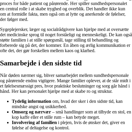
proces for både patient og pårørende. Her spiller sundhedspersonalet
en central rolle i at skabe tryghed og overblik. Det handler ikke kun
om at formidle fakta, men også om at lytte og anerkende de følelser,
der følger med.
Sygeplejersker, læger og socialrådgivere kan hjælpe med at oversætte
det medicinske sprog til noget forståeligt og menneskeligt. De kan også
støtte familien i at stille spørgsmål, tage stilling til behandling og
forberede sig på det, der kommer. En åben og ærlig kommunikation er
ofte det, der gør forskellen mellem kaos og klarhed.
Samarbejde i den sidste tid
Når døden nærmer sig, bliver samarbejdet mellem sundhedspersonale
og pårørende endnu vigtigere. Mange familier oplever, at de står midt i
et følelsesmæssigt pres, hvor praktiske beslutninger og sorg går hånd i
hånd. Her kan personalet hjælpe med at skabe ro og struktur.
Tydelig information
om, hvad der sker i den sidste tid, kan
mindske angst og usikkerhed.
Omsorg og nærvær
– små handlinger som at tilbyde en stol, en
kop kaffe eller et stille rum – kan betyde meget.
Involvering af familien
i plejen, hvis de ønsker det, giver en
følelse af deltagelse og kontrol.