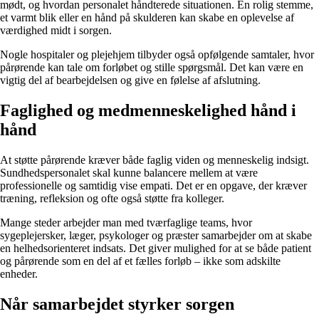
mødt, og hvordan personalet håndterede situationen. En rolig stemme,
et varmt blik eller en hånd på skulderen kan skabe en oplevelse af
værdighed midt i sorgen.
Nogle hospitaler og plejehjem tilbyder også opfølgende samtaler, hvor
pårørende kan tale om forløbet og stille spørgsmål. Det kan være en
vigtig del af bearbejdelsen og give en følelse af afslutning.
Faglighed og medmenneskelighed hånd i
hånd
At støtte pårørende kræver både faglig viden og menneskelig indsigt.
Sundhedspersonalet skal kunne balancere mellem at være
professionelle og samtidig vise empati. Det er en opgave, der kræver
træning, refleksion og ofte også støtte fra kolleger.
Mange steder arbejder man med tværfaglige teams, hvor
sygeplejersker, læger, psykologer og præster samarbejder om at skabe
en helhedsorienteret indsats. Det giver mulighed for at se både patient
og pårørende som en del af et fælles forløb – ikke som adskilte
enheder.
Når samarbejdet styrker sorgen