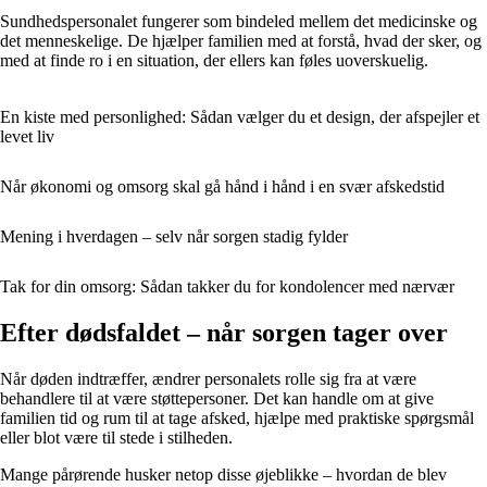
Sundhedspersonalet fungerer som bindeled mellem det medicinske og
det menneskelige. De hjælper familien med at forstå, hvad der sker, og
med at finde ro i en situation, der ellers kan føles uoverskuelig.
En kiste med personlighed: Sådan vælger du et design, der afspejler et
levet liv
Når økonomi og omsorg skal gå hånd i hånd i en svær afskedstid
Mening i hverdagen – selv når sorgen stadig fylder
Tak for din omsorg: Sådan takker du for kondolencer med nærvær
Efter dødsfaldet – når sorgen tager over
Når døden indtræffer, ændrer personalets rolle sig fra at være
behandlere til at være støttepersoner. Det kan handle om at give
familien tid og rum til at tage afsked, hjælpe med praktiske spørgsmål
eller blot være til stede i stilheden.
Mange pårørende husker netop disse øjeblikke – hvordan de blev