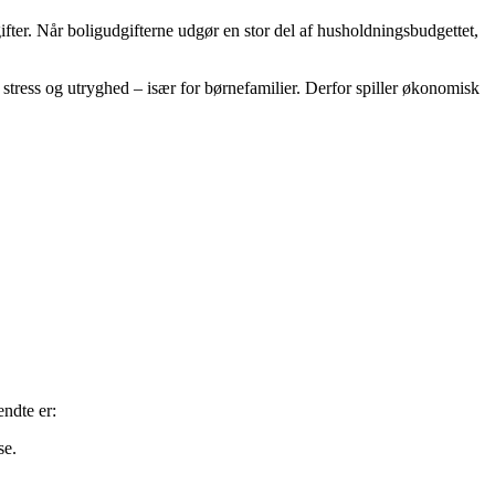
fter. Når boligudgifterne udgør en stor del af husholdningsbudgettet,
ress og utryghed – især for børnefamilier. Derfor spiller økonomisk
ndte er:
se.