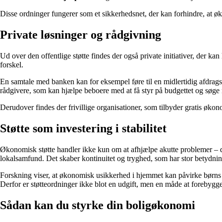
Disse ordninger fungerer som et sikkerhedsnet, der kan forhindre, at øk
Private løsninger og rådgivning
Ud over den offentlige støtte findes der også private initiativer, der ka
forskel.
En samtale med banken kan for eksempel føre til en midlertidig afdrags
rådgivere, som kan hjælpe beboere med at få styr på budgettet og søge r
Derudover findes der frivillige organisationer, som tilbyder gratis økon
Støtte som investering i stabilitet
Økonomisk støtte handler ikke kun om at afhjælpe akutte problemer – det
lokalsamfund. Det skaber kontinuitet og tryghed, som har stor betydni
Forskning viser, at økonomisk usikkerhed i hjemmet kan påvirke børns t
Derfor er støtteordninger ikke blot en udgift, men en måde at forebygge
Sådan kan du styrke din boligøkonomi