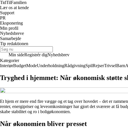
TidTil
Familien
Lær os at kende
Support
PR
Eksponering
Min profil
Nyhedsbreve
Samarbejde
Tip redaktionen
Min side
Registrér dig
Nyhedsbrev
Kategorier
Interiør
Budget
Mode
Underholdning
Rådgivning
Spil
Rejser
Trivsel
Barn
A
Tryghed i hjemmet: Når økonomisk støtte sk
Et hjem er mere end fire vægge og et tag over hovedet – det er ramme
renter, energipriser og leveomkostninger har gjort det sværere at få bu
skabe stabilitet og ro i boligøkonomien.
Når økonomien bliver presset