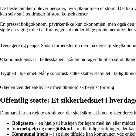
De fleste familier oplever perioder, hvor økonomien er stram. Det kan v
kan selv små ændringer få store konsekvenser.
En presset boligøkonomi påvirker ikke kun økonomien, men også den men
støtte en vigtig rolle i at forebygge, at midlertidige problemer udvikler si
Teenagere og penge: Sådan forbereder du dem på deres første økonomi
Økonomisk ansvar i fællesskaber – sådan bidrager du til en sund øk
Tryghed i hjemmet: Når økonomisk støtte skaber stabilitet i boligøkon
Glæden ved det enkle: Lev med økonomisk bevidst forbrug
Offentlig støtte: Et sikkerhedsnet i hverdag
Danmark har en række ordninger, der skal sikre, at ingen mister deres 
Boligstøtte
– en hjælp til huslejen for lejere med lav eller midde
Varmehjælp og energitilskud
– midlertidige ordninger, der kan
Kommunal hjælp
– i særlige tilfælde kan kommunen yde enkeltyd