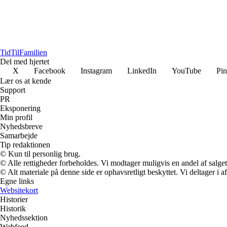
TidTil
Familien
Del med hjertet
X
Facebook
Instagram
LinkedIn
YouTube
Pin
Lær os at kende
Support
PR
Eksponering
Min profil
Nyhedsbreve
Samarbejde
Tip redaktionen
© Kun til personlig brug.
© Alle rettigheder forbeholdes. Vi modtager muligvis en andel af salget,
© Alt materiale på denne side er ophavsretligt beskyttet. Vi deltager i 
Egne links
Websitekort
Historier
Historik
Nyhedssektion
Webfeed