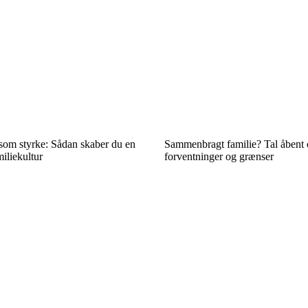
 som styrke: Sådan skaber du en
Sammenbragt familie? Tal åbent
iliekultur
forventninger og grænser