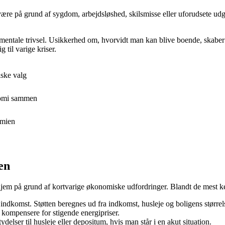
ære på grund af sygdom, arbejdsløshed, skilsmisse eller uforudsete udgi
tale trivsel. Usikkerhed om, hvorvidt man kan blive boende, skaber st
g til varige kriser.
ske valg
onomi sammen
omien
en
hjem på grund af kortvarige økonomiske udfordringer. Blandt de mest ke
l indkomst. Støtten beregnes ud fra indkomst, husleje og boligens størrel
 kompensere for stigende energipriser.
elser til husleje eller depositum, hvis man står i en akut situation.